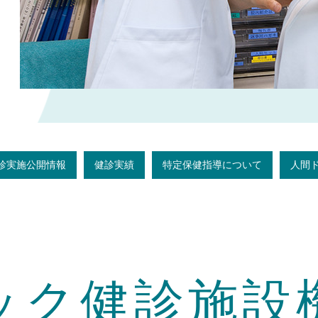
診実施公開情報
健診実績
特定保健指導について
人間
ック健診施設