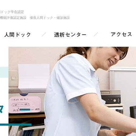
寿泉堂クリニック
間ドック学会認定
機能評価認定施設 優良人間ドック・健診施設
センター
人間ドック
透析センター