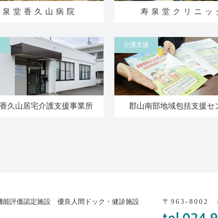
寿泉堂香久山病院
寿泉堂クリニッ
援
介護支援
香久山居宅介護支援事業所
郡山南部地域包括支援セ
機能評価認定施設 優良人間ドック・健診施設
〒963-800