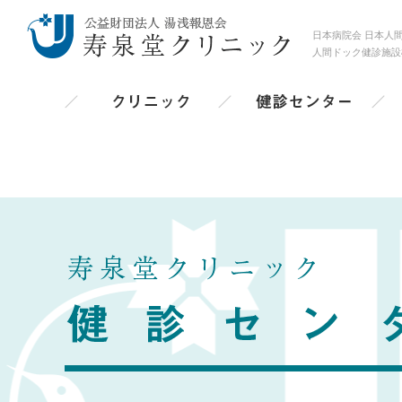
日本病院会 日本人
人間ドック健診施設
クリニック
健診