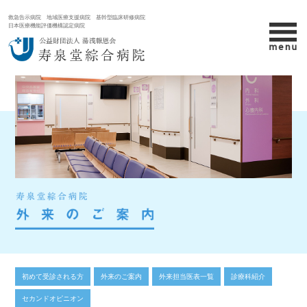
救急告示病院 地域医療支援病院 基幹型臨床研修病院
日本医療機能評価機構認定病院
初めて受診される方
外来のご案内
外来担当医表一覧
診療科紹介
セカンドオピニオン