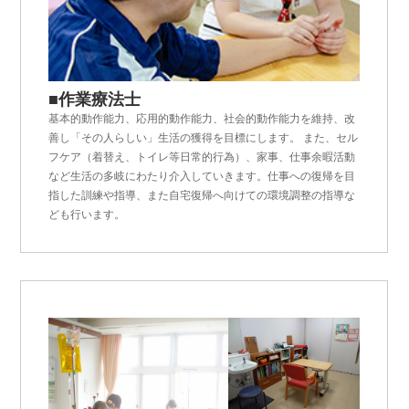
■作業療法士
基本的動作能力、応用的動作能力、社会的動作能力を維持、改
善し「その人らしい」生活の獲得を目標にします。 また、セル
フケア（着替え、トイレ等日常的行為）、家事、仕事余暇活動
など生活の多岐にわたり介入していきます。仕事への復帰を目
指した訓練や指導、また自宅復帰へ向けての環境調整の指導な
ども行います。