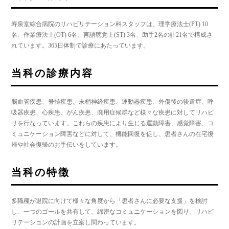
寿泉堂綜合病院のリハビリテーション科スタッフは、理学療法士(PT) 10
名、作業療法士(OT) 6名、言語聴覚士(ST) 3名、助手2名の計21名で構成さ
れています。365日体制で診療にあたっています。
当科の診療内容
脳血管疾患、脊髄疾患、末梢神経疾患、運動器疾患、外傷後の後遣症、呼
吸器疾患、心疾患、がん疾患、廃用症候群など様々な疾患に対してリハビ
リを行なっています。これらの疾患により生じる運動障害、感覚障害、コ
ミュニケーション障害などに対して、機能回復を促し、患者さんの在宅復
帰や社会復帰のお手伝いをしています。
当科の特徴
多職種が退院に向けて様々な角度から「患者さんに必要な支援」を検討
し、一つのゴールを共有して、綿密なコミュニケーションを図り、リハビ
リテーションの計画を立案し関わっています。