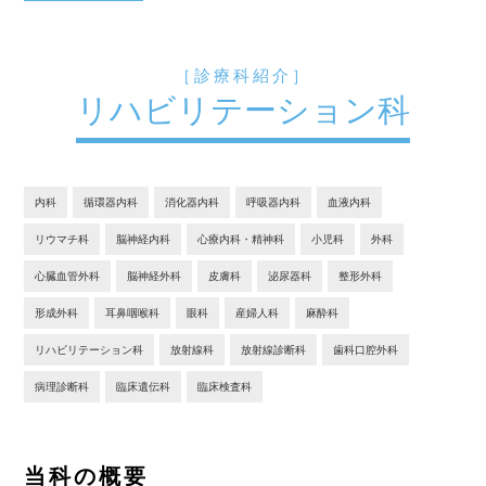
［診療科紹介］
リハビリテーション科
内科
循環器内科
消化器内科
呼吸器内科
血液内科
リウマチ科
脳神経内科
心療内科・精神科
小児科
外科
心臓血管外科
脳神経外科
皮膚科
泌尿器科
整形外科
形成外科
耳鼻咽喉科
眼科
産婦人科
麻酔科
リハビリテーション科
放射線科
放射線診断科
歯科口腔外科
病理診断科
臨床遺伝科
臨床検査科
当科の概要