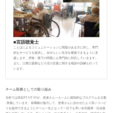
■言語聴覚士
ことばによるコミュニケーションに間題がある方に対し、専門
的なサービスを提供し、自分らしい生活を構築できるように支
援します。摂食・喋下の問題にも専門的に対応していきます。
また、口唇口蓋裂など小児の言葉に関する相談や訓練も行って
います。
チーム医療としての取り組み
当科では現在PT·OT·STが、患者さん一人一人に個別的なプログラムを立案
·実施しています。各職種が協力して、患者さんに合わせたより良いリハビ
リを提供できるようにチーム一丸となって一日でも早い在宅復帰・社会復