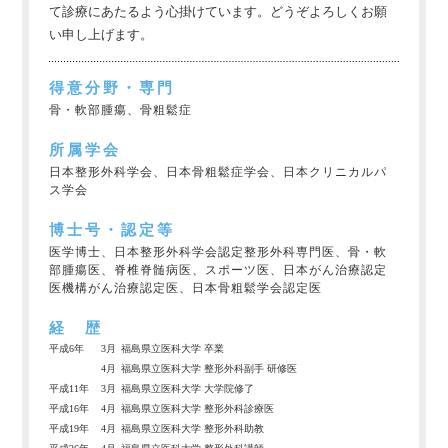
て診療にあたるよう心掛けています。どうぞよろしくお願
い申し上げます。
得意分野・専門
骨・軟部腫瘍、骨粗鬆症
所属学会
日本整形外科学会、日本骨粗鬆症学会、日本クリニカルパ
ス学会
博士号・認定等
医学博士、日本整形外科学会認定整形外科専門医、骨・軟
部腫瘍医、脊椎脊髄病医、スポーツ医、日本がん治療認定
医機構がん治療認定医、日本骨粗鬆学会認定医
経 歴
平成6年
3月
福島県立医科大学 卒業
4月
福島県立医科大学 整形外科副手 研修医
平成11年
3月
福島県立医科大学 大学院修了
平成16年
4月
福島県立医科大学 整形外科診療医
平成19年
4月
福島県立医科大学 整形外科助教